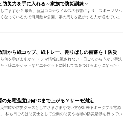
と防災力を手に入れる～家族で防災訓練～
してますか？ 最近、新型コロナウイルスの影響により、スポーツジム
なくなっているので河川敷や公園、家の周りを散歩する人が増えていま
教訓から紙コップ、紙トレー、割りばしの備蓄を！防災
ら何を学びますか？ ・デマ情報に流されない・日ごろからうがい手洗
った・咳エチケットなどエチケットに関して気をつけるようになった・
ル電源の充電温度は何℃まで上がる？サーモ測定
、災害時や防災グッズとしてさまざまな使い方が出来るポータブル電源
。 私も日ごろは防災士として企業の防災や地域の防災活動を行ってい