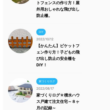
トフェンスの作り方！屋
外用おしゃれな飛び出し
防止柵。
DIY
2022/10/12
【かんたん】ピケットフ
ェン作り方！子どもの飛
び出し防止の安全柵を
DIY！
家づくりログ
2022/08/17
家づくりログ☆積水ハウ
ス戸建て注文住宅～８ヶ
月の記録～