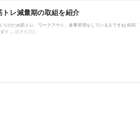
筋トレ減量期の取組を紹介
くりのため筋トレ、ワークアウト、食事管理をしている人ですね 前回「
サ
ダイ …
続きを読む
ラ
リ
ー
マ
ン
が
フ
ィ
ジ
ー
ク
大
会
入
賞
し